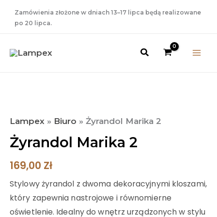
Przejdź
Zamówienia złożone w dniach 13–17 lipca będą realizowane
do
po 20 lipca.
treści
Szukaj
ilość
Żyrandol
Marika
Lampex
»
Biuro
»
Żyrandol Marika 2
2
Żyrandol Marika 2
169,00
Zł
Stylowy żyrandol z dwoma dekoracyjnymi kloszami,
który zapewnia nastrojowe i równomierne
oświetlenie. Idealny do wnętrz urządzonych w stylu