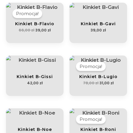
Pierwotna
Aktualna
cena
cena
wynosiła:
wynosi:
Promocja!
66,00 zł.
39,00 zł.
Kinkiet B-Flavio
Kinkiet B-Gavi
66,00
zł
39,00
zł
39,00
zł
Pierwotna
Aktualna
cena
cena
wynosiła:
wynosi:
Promocja!
78,00 zł.
31,00 zł.
Kinkiet B-Gissi
Kinkiet B-Lugio
42,00
zł
78,00
zł
31,00
zł
Pierwotna
Aktualn
cena
cena
wynosiła:
wynosi:
Promocja!
79,00 zł.
44,00 zł.
Kinkiet B-Noe
Kinkiet B-Roni