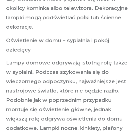
okolicy kominka albo telewizora. Dekoracyjne
lampki mogą podświetlać półki lub ścienne
dekoracje.
Oświetlenie w domu – sypialnia i pokój
dziecięcy
Lampy domowe odgrywają istotną rolę także
w sypialni. Podczas szykowania się do
wieczornego odpoczynku, najważniejsze jest
nastrojowe światło, które nie będzie raziło.
Podobnie jak w poprzednim przypadku
montuje się oświetlenie główne, jednak
większą rolę odgrywa oświetlenia do domu
dodatkowe. Lampki nocne, kinkiety, plafony,