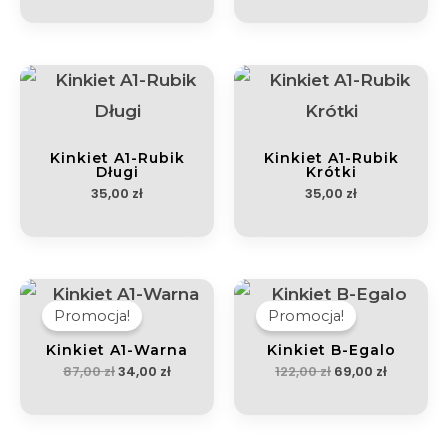
Kinkiet A1-Rubik
Kinkiet A1-Rubik
Długi
Krótki
35,00
zł
35,00
zł
Pierwotna
Aktualna
Pierwotna
Aktualn
cena
cena
cena
cena
wynosiła:
wynosi:
wynosiła:
wynosi:
Promocja!
Promocja!
87,00 zł.
34,00 zł.
122,00 zł.
69,00 zł.
Kinkiet A1-Warna
Kinkiet B-Egalo
87,00
zł
34,00
zł
122,00
zł
69,00
zł