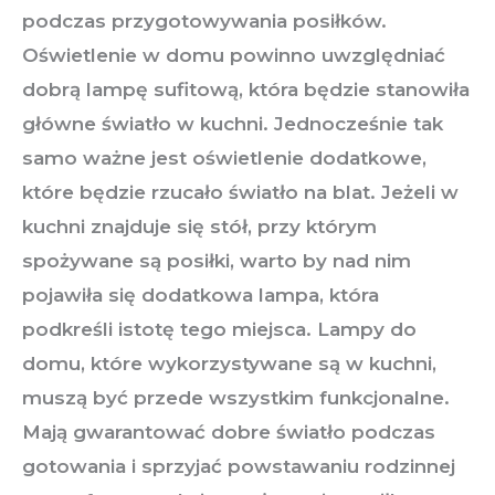
podczas przygotowywania posiłków.
Oświetlenie w domu powinno uwzględniać
dobrą lampę sufitową, która będzie stanowiła
główne światło w kuchni. Jednocześnie tak
samo ważne jest oświetlenie dodatkowe,
które będzie rzucało światło na blat. Jeżeli w
kuchni znajduje się stół, przy którym
spożywane są posiłki, warto by nad nim
pojawiła się dodatkowa lampa, która
podkreśli istotę tego miejsca. Lampy do
domu, które wykorzystywane są w kuchni,
muszą być przede wszystkim funkcjonalne.
Mają gwarantować dobre światło podczas
gotowania i sprzyjać powstawaniu rodzinnej