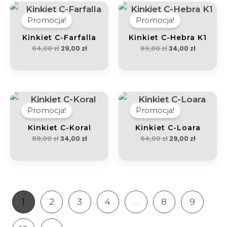
Pierwotna
Aktualna
Pierwotna
Aktualn
cena
cena
cena
cena
wynosiła:
wynosi:
wynosiła:
wynosi:
Promocja!
Promocja!
64,00 zł.
29,00 zł.
89,00 zł.
34,00 zł.
Kinkiet C-Farfalla
Kinkiet C-Hebra K1
64,00
zł
29,00
zł
89,00
zł
34,00
zł
Pierwotna
Aktualna
Pierwotna
Aktualn
cena
cena
cena
cena
wynosiła:
wynosi:
wynosiła:
wynosi:
Promocja!
Promocja!
88,00 zł.
34,00 zł.
64,00 zł.
29,00 zł.
Kinkiet C-Koral
Kinkiet C-Loara
88,00
zł
34,00
zł
64,00
zł
29,00
zł
1
2
3
4
…
8
9