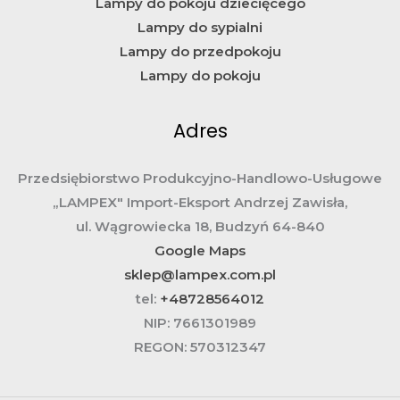
Lampy do pokoju dziecięcego
Lampy do sypialni
Lampy do przedpokoju
Lampy do pokoju
Adres
Przedsiębiorstwo Produkcyjno-Handlowo-Usługowe
„LAMPEX" Import-Eksport Andrzej Zawisła,
ul. Wągrowiecka 18, Budzyń 64-840
Google Maps
sklep@lampex.com.pl
tel:
+48728564012
NIP:
7661301989
REGON:
570312347