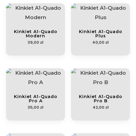
Kinkiet A1-Quado
Kinkiet A1-Quado
Modern
Plus
39,00
zł
40,00
zł
Kinkiet A1-Quado
Kinkiet A1-Quado
Pro A
Pro B
35,00
zł
42,00
zł