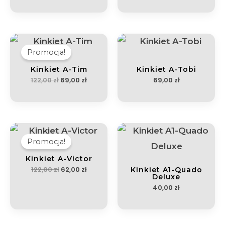
Pierwotna
Aktualna
cena
cena
wynosiła:
wynosi:
Promocja!
122,00 zł.
69,00 zł.
Kinkiet A-Tim
Kinkiet A-Tobi
122,00
zł
69,00
zł
69,00
zł
Pierwotna
Aktualna
cena
cena
wynosiła:
wynosi:
Promocja!
122,00 zł.
62,00 zł.
Kinkiet A-Victor
122,00
zł
62,00
zł
Kinkiet A1-Quado
Deluxe
40,00
zł