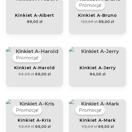
wynosiła:
wynosi:
Promocja!
122,00 zł.
99,00 zł.
Kinkiet A-Albert
Kinkiet A-Bruno
89,00
zł
122,00
zł
99,00
zł
Pierwotna
Aktualna
cena
cena
wynosiła:
wynosi:
Promocja!
84,00 zł.
69,00 zł.
Kinkiet A-Harold
Kinkiet A-Jerry
84,00
zł
69,00
zł
84,00
zł
Pierwotna
Aktualna
Pierwotna
Aktualn
cena
cena
cena
cena
wynosiła:
wynosi:
wynosiła:
wynosi:
Promocja!
Promocja!
112,00 zł.
69,00 zł.
112,00 zł.
69,00 zł.
Kinkiet A-Kris
Kinkiet A-Mark
112,00
zł
69,00
zł
112,00
zł
69,00
zł