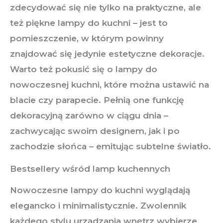
zdecydować się nie tylko na praktyczne, ale
też piękne lampy do kuchni – jest to
pomieszczenie, w którym powinny
znajdować się jedynie estetyczne dekoracje.
Warto też pokusić się o lampy do
nowoczesnej kuchni, które można ustawić na
blacie czy parapecie. Pełnią one funkcję
dekoracyjną zarówno w ciągu dnia –
zachwycając swoim designem, jak i po
zachodzie słońca – emitując subtelne światło.
Bestsellery wśród lamp kuchennych
Nowoczesne lampy do kuchni wyglądają
elegancko i minimalistycznie. Zwolennik
każdego stylu urządzania wnętrz wybierze