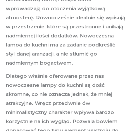
wprowadzają do otoczenia wyjątkową
atmosferę. Równocześnie idealnie się wpisują
w przestrzenie, które są przestronne i unikają
nadmiernej ilości dodatków. Nowoczesna
lampa do kuchni ma za zadanie podkreślić
styl danej aranżacji, a nie stłumić go
nadmiernym bogactwem.
Dlatego właśnie oferowane przez nas
nowoczesne lampy do kuchni są dość
skromne, co nie oznacza jednak, że mniej
atrakcyjne. Wręcz przeciwnie ów
minimalistyczny charakter wpływa bardzo
korzystnie na ich wygląd. Pozwala bowiem
dopasować tego typu element wystroju do