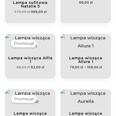
69,00
zł
Lampa sufitowa
Natalie 5
479,00
zł
399,00
zł
Pierwotna
Aktualna
Zakres
cena
cena
cen:
wynosiła:
wynosi:
od
Promocja!
88,00 zł.
52,00 zł.
79,00 zł
do
109,00 z
Lampa wisząca Alfie
Lampa wisząca
1
Allura 1
88,00
zł
52,00
zł
79,00
zł
–
109,00
zł
Pierwotna
Aktualna
Zakres
cena
cena
cen:
wynosiła:
wynosi:
od
Promocja!
331,00 zł.
199,00 zł.
59,00 zł
do
89,00 zł
Lampa wisząca
Lampa wisząca