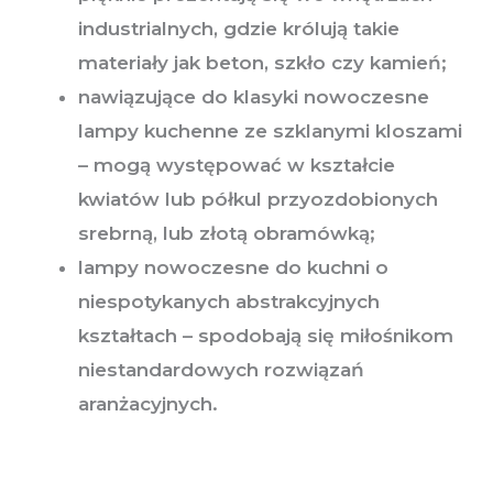
industrialnych, gdzie królują takie
materiały jak beton, szkło czy kamień;
nawiązujące do klasyki nowoczesne
lampy kuchenne ze szklanymi kloszami
– mogą występować w kształcie
kwiatów lub półkul przyozdobionych
srebrną, lub złotą obramówką;
lampy nowoczesne do kuchni o
niespotykanych abstrakcyjnych
kształtach
– spodobają się miłośnikom
niestandardowych rozwiązań
aranżacyjnych.