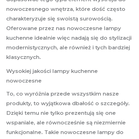
nowoczesnego wnętrza, które dość często
charakteryzuje się swoistą surowością.
Oferowane przez nas nowoczesne lampy
kuchenne idealnie więc nadają się do stylizacji
modernistycznych, ale również i tych bardziej
klasycznych.
Wysokiej jakości lampy kuchenne
nowoczesne
To, co wyróżnia przede wszystkim nasze
produkty, to wyjątkowa dbałość o szczegóły.
Dzięki temu nie tylko prezentują się one
wspaniale, ale równocześnie są niezmiernie
funkcjonalne. Takie nowoczesne lampy do