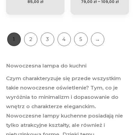
85,00
zł
79,00
zł
–
109,00
zł
1
2
3
4
5
→
Nowoczesna lampa do kuchni
Czym charakteryzuje się przede wszystkim
takie nowoczesne oświetlenie? Tym, co je
wyróżnia to minimalizm i dopasowanie do
wnętrz o charakterze eleganckim.
Nowoczesne lampy kuchenne posiadają nie
tylko atrakcyjne kształty, ale również i
nietuzinkową formę. Dzięki temu