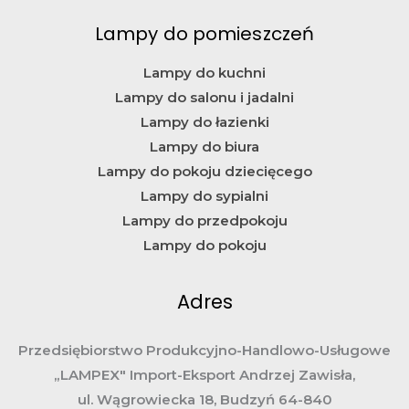
Lampy do pomieszczeń
Lampy do kuchni
Lampy do salonu i jadalni
Lampy do łazienki
Lampy do biura
Lampy do pokoju dziecięcego
Lampy do sypialni
Lampy do przedpokoju
Lampy do pokoju
Adres
Przedsiębiorstwo Produkcyjno-Handlowo-Usługowe
„LAMPEX" Import-Eksport Andrzej Zawisła,
ul. Wągrowiecka 18, Budzyń 64-840