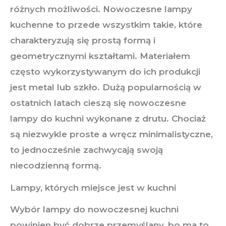
różnych możliwości. Nowoczesne lampy
kuchenne to przede wszystkim takie, które
charakteryzują się prostą formą i
geometrycznymi kształtami. Materiałem
często wykorzystywanym do ich produkcji
jest metal lub szkło. Dużą popularnością w
ostatnich latach cieszą się nowoczesne
lampy do kuchni wykonane z drutu. Chociaż
są niezwykle proste a wręcz minimalistyczne,
to jednocześnie zachwycają swoją
niecodzienną formą.
Lampy, których miejsce jest w kuchni
Wybór lampy do nowoczesnej kuchni
powinien być dobrze przemyślany, bo ma to