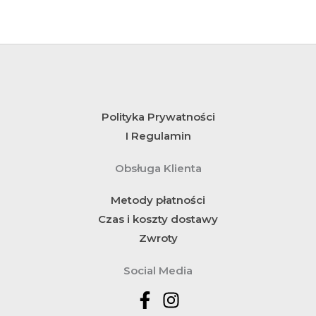
Polityka Prywatności
I Regulamin
Obsługa Klienta
Metody płatności
Czas i koszty dostawy
Zwroty
Social Media