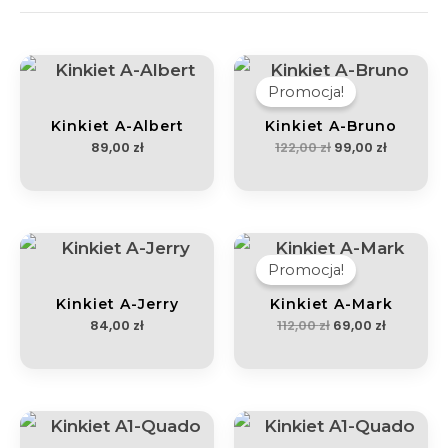
Pierwotna
Aktualn
cena
cena
wynosiła:
wynosi:
Promocja!
122,00 zł.
99,00 zł.
Kinkiet A-Albert
Kinkiet A-Bruno
89,00
zł
122,00
zł
99,00
zł
Pierwotna
Aktualn
cena
cena
wynosiła:
wynosi:
Promocja!
112,00 zł.
69,00 zł.
Kinkiet A-Jerry
Kinkiet A-Mark
84,00
zł
112,00
zł
69,00
zł