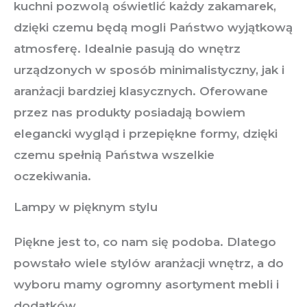
kuchni pozwolą oświetlić każdy zakamarek,
dzięki czemu będą mogli Państwo wyjątkową
atmosferę. Idealnie pasują do wnętrz
urządzonych w sposób minimalistyczny, jak i
aranżacji bardziej klasycznych. Oferowane
przez nas produkty posiadają bowiem
elegancki wygląd i przepiękne formy, dzięki
czemu spełnią Państwa wszelkie
oczekiwania.
Lampy w pięknym stylu
Piękne jest to, co nam się podoba. Dlatego
powstało wiele stylów aranżacji wnętrz, a do
wyboru mamy ogromny asortyment mebli i
dodatków.