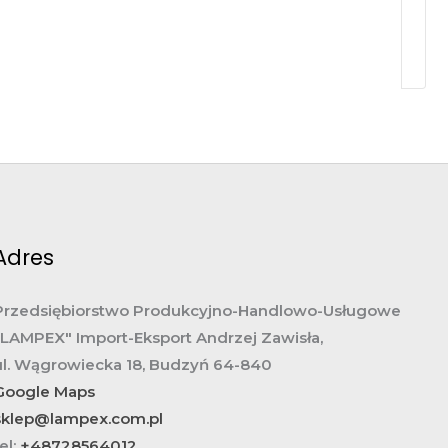
249,00
Zł
169,00
Zł
Adres
Przedsiębiorstwo Produkcyjno-Handlowo-Usługowe
„LAMPEX" Import-Eksport Andrzej Zawisła,
ul. Wągrowiecka 18, Budzyń 64-840
Google Maps
sklep@lampex.com.pl
el:
+48728564012