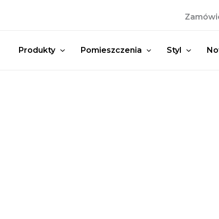
Przejdź
Zamówien
do
treści
Produkty
Pomieszczenia
Styl
No