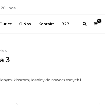
20 lipca.
Szukaj
Outlet
O Nas
Kontakt
B2B
ia 3
a 3
klanymi kloszami, idealny do nowoczesnych i