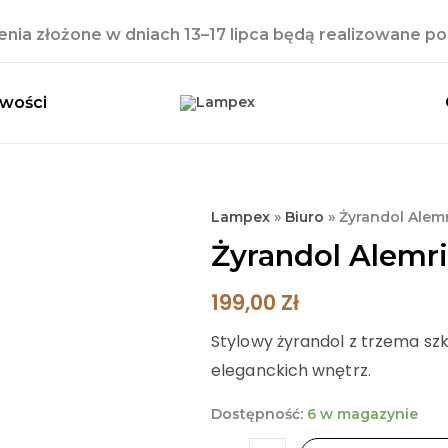
ia złożone w dniach 13–17 lipca będą realizowane po 
wości
ilość
Lampex
»
Biuro
»
Żyrandol Alemr
Żyrandol
Żyrandol Alemri
Alemria
3
199,00
Zł
Stylowy żyrandol z trzema sz
eleganckich wnętrz.
Dostępność:
6 w magazynie