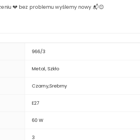
odzeniu 💔 bez problemu wyślemy nowy 📬😊
966/3
Metal, Szkło
Czarny,Srebrny
E27
60 W
3