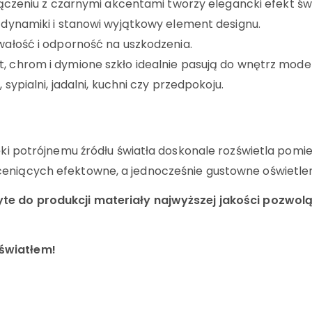
czeniu z czarnymi akcentami tworzy elegancki efekt świ
 dynamiki i stanowi wyjątkowy element designu.
ałość i odporność na uszkodzenia.
 chrom i dymione szkło idealnie pasują do wnętrz modern, 
 sypialni, jadalni, kuchni czy przedpokoju.
ięki potrójnemu źródłu światła doskonale rozświetla pomi
ceniących efektowne, a jednocześnie gustowne oświetlen
yte do produkcji materiały najwyższej jakości pozwolą
 światłem!