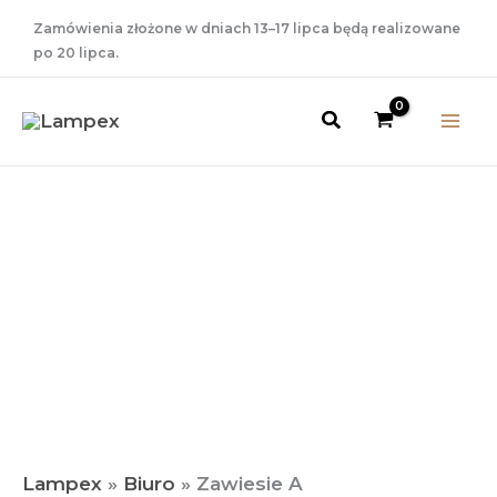
Przejdź
Zamówienia złożone w dniach 13–17 lipca będą realizowane
do
po 20 lipca.
treści
Szukaj
Zakres
ilość
Zawiesie
Cen:
A
Od
39,00 Zł
Do
46,00 Zł
Lampex
»
Biuro
»
Zawiesie A