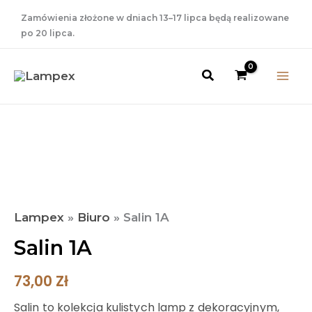
Przejdź
Zamówienia złożone w dniach 13–17 lipca będą realizowane
do
po 20 lipca.
treści
Szukaj
ilość
Salin
1A
Lampex
»
Biuro
»
Salin 1A
Salin 1A
73,00
Zł
Salin to kolekcja kulistych lamp z dekoracyjnym,