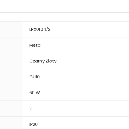
LPX0104/2
Metal
Czarny.Złoty
GU10
60 W
2
i
IP20