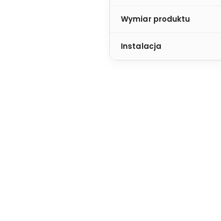
Wymiar produktu
Instalacja
BRAK W MAGAZYNIE
Żyrandol Briana 6
Lampa
189,00
Zł
109,00