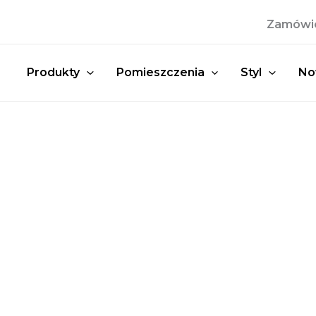
Przejdź
Zamówien
do
treści
Produkty
Pomieszczenia
Styl
No