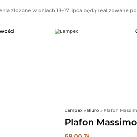
ia złożone w dniach 13–17 lipca będą realizowane po 
wości
ilość
Lampex
»
Biuro
»
Plafon Massim
Plafon
Plafon Massimo
Massimo
2
69,00
Zł