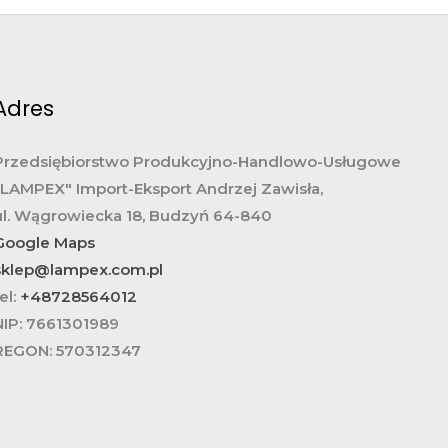
Adres
Przedsiębiorstwo Produkcyjno-Handlowo-Usługowe
„LAMPEX" Import-Eksport Andrzej Zawisła,
ul. Wągrowiecka 18, Budzyń 64-840
Google Maps
sklep@lampex.com.pl
el:
+48728564012
NIP:
7661301989
REGON:
570312347