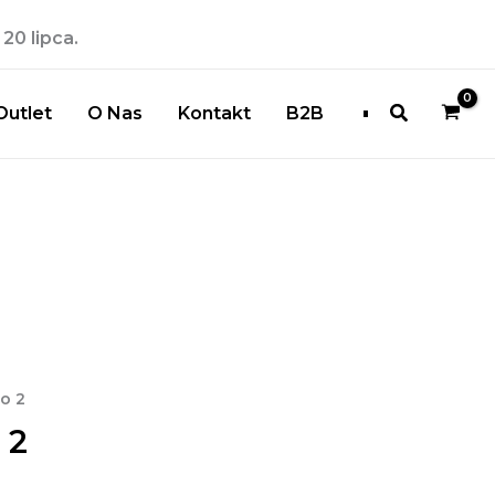
20 lipca.
Szukaj
Outlet
O Nas
Kontakt
B2B
o 2
 2