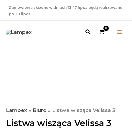
Przejdź
Zamówienia złożone w dniach 13–17 lipca będą realizowane
do
po 20 lipca.
treści
Szukaj
ilość
Listwa
wisząca
Velissa
3
Lampex
»
Biuro
»
Listwa wisząca Velissa 3
Listwa wisząca Velissa 3