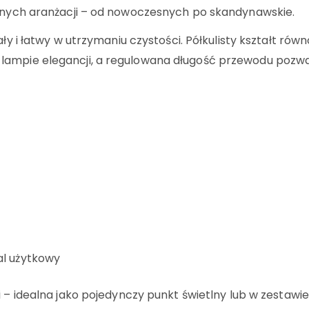
óżnych aranżacji – od nowoczesnych po skandynawskie.
wały i łatwy w utrzymaniu czystości. Półkulisty kształt r
 lampie elegancji, a regulowana długość przewodu poz
kal użytkowy
i – idealna jako pojedynczy punkt świetlny lub w zestawi