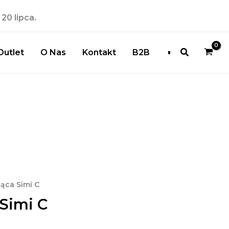
20 lipca.
Szukaj
Outlet
O Nas
Kontakt
B2B
ąca Simi C
Simi C