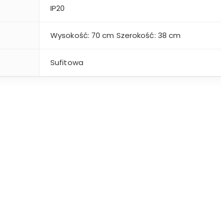
i
IP20
Wysokość: 70 cm Szerokość: 38 cm
Sufitowa
Pierwotna
Aktualna
Cena
Cena
Wynosiła:
Wynosi:
109,00 Zł.
74,00 Zł.
Lampa sufitowa 
dol Mito 3
1P
ł
74,00
Zł
59,00
Zł