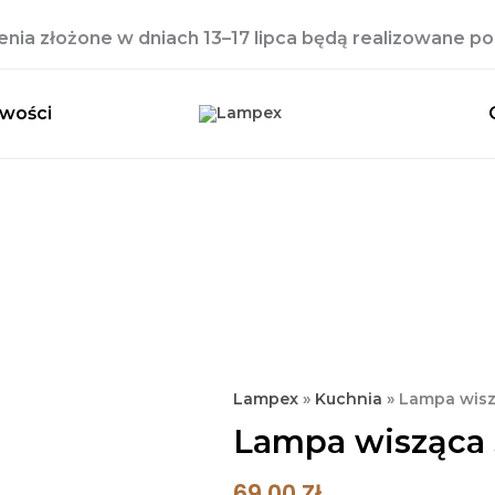
ia złożone w dniach 13–17 lipca będą realizowane po 
wości
ilość
Lampex
»
Kuchnia
»
Lampa wisz
Lampa
Lampa wisząca 
wisząca
Simi
69,00
Zł