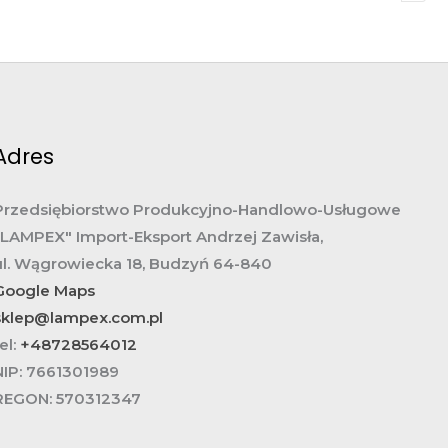
Adres
Przedsiębiorstwo Produkcyjno-Handlowo-Usługowe
„LAMPEX" Import-Eksport Andrzej Zawisła,
ul. Wągrowiecka 18, Budzyń 64-840
Google Maps
sklep@lampex.com.pl
el:
+48728564012
NIP:
7661301989
REGON:
570312347