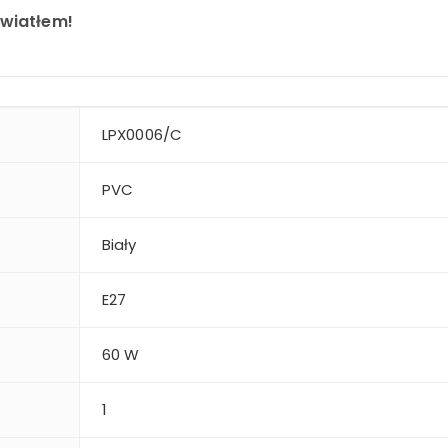
światłem!
LPX0006/C
PVC
Biały
E27
60 W
1