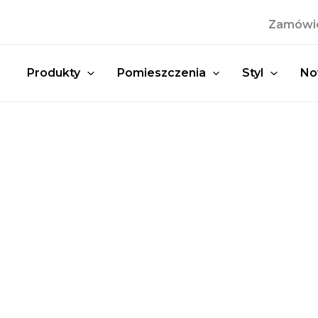
Przejdź
Zamówien
do
treści
Produkty
Pomieszczenia
Styl
No