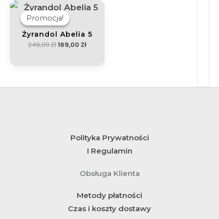
Pierwotna
Aktualna
Cena
Cena
Wynosiła:
Wynosi:
Promocja!
Promocja!
249,00 Zł.
169,00 Zł.
Żyrandol Abelia 5
249,00
Zł
169,00
Zł
Polityka Prywatności
I Regulamin
Obsługa Klienta
Metody płatności
Czas i koszty dostawy