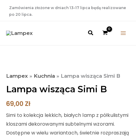
Przejdź
Zamówienia złożone w dniach 13–17 lipca będą realizowane
do
po 20 lipca.
treści
Szukaj
ilość
Lampa
wisząca
Lampex
»
Kuchnia
»
Lampa wisząca Simi B
Simi
Lampa wisząca Simi B
B
69,00
Zł
Simi to kolekcja lekkich, białych lamp z półkulistymi
kloszami dekorowanymi subtelnymi wzorami.
Dostępne w wielu wariantach, świetnie rozpraszają