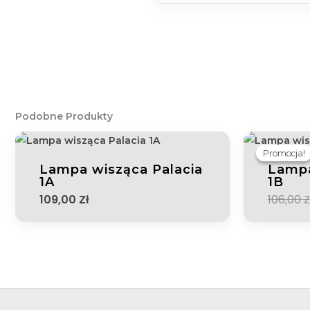
Podobne Produkty
Promocja!
Promocja!
Lampa wisząca Palacia
Lampa
1A
1B
109,00
Zł
106,00
Z