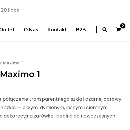
20 lipca.
Szukaj
Outlet
O Nas
Kontakt
B2B
na
a Maximo 1
 Maximo 1
:
ł.
 połączenie transparentnego szkła i czarnej oprawy.
h szkła — białym, dymionym, jasnym i ciemnym
la dekoracyjną żarówkę. Idealna do nowoczesnych i