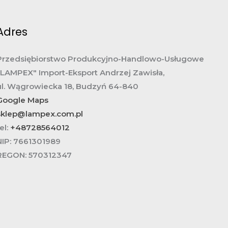
Adres
Przedsiębiorstwo Produkcyjno-Handlowo-Usługowe
„LAMPEX" Import-Eksport Andrzej Zawisła,
ul. Wągrowiecka 18, Budzyń 64-840
Google Maps
sklep@lampex.com.pl
el:
+48728564012
NIP:
7661301989
REGON:
570312347