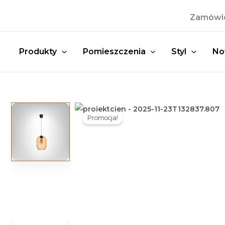
Przejdź
Zamówien
do
treści
Produkty
Pomieszczenia
Styl
No
Promocja!