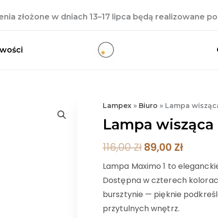
ia złożone w dniach 13–17 lipca będą realizowane po 
wości
ilość
Pierwotna
Aktual
Lampex
»
Biuro
»
Lampa wisząc
Lampa
Lampa wisząca
Cena
Cena
wisząca
Wynosiła:
Wynosi
Maximo
116,00
Zł
89,00
Zł
1
116,00 Zł.
89,00 Z
Lampa Maximo 1 to eleganckie
Dostępna w czterech kolorac
bursztynie — pięknie podkreś
przytulnych wnętrz.