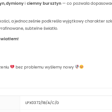
tyn,dymiony
i
ciemny bursztyn
— co pozwala dopasować 
ości, a jednocześnie podkreśla wyjątkowy charakter szk
wyrafinowane, subtelne światło.
światłem!
zeniu
bez problemu wyślemy nowy
LPX0372/1B/A/C/D