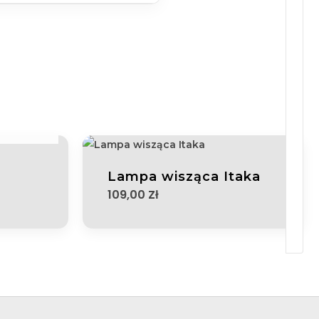
IE
lna
i:
Zł.
Lampa wisząca Itaka
109,00
Zł