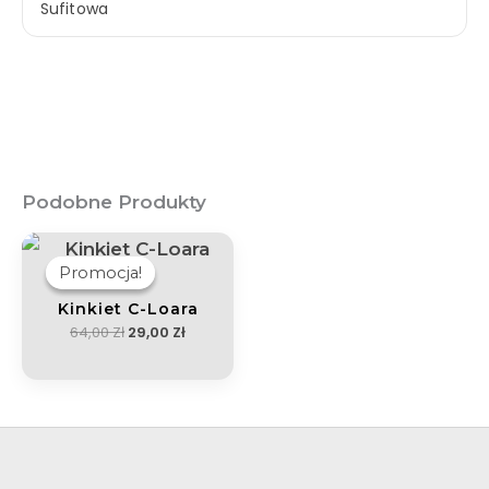
Sufitowa
Podobne Produkty
Pierwotna
Aktualna
Cena
Cena
Wynosiła:
Wynosi:
Promocja!
Promocja!
64,00 Zł.
29,00 Zł.
Kinkiet C-Loara
64,00
Zł
29,00
Zł