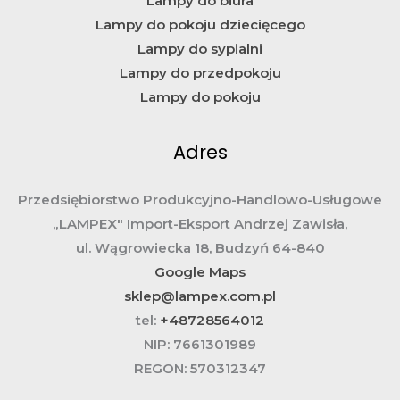
Lampy do biura
Lampy do pokoju dziecięcego
Lampy do sypialni
Lampy do przedpokoju
Lampy do pokoju
Adres
Przedsiębiorstwo Produkcyjno-Handlowo-Usługowe
„LAMPEX" Import-Eksport Andrzej Zawisła,
ul. Wągrowiecka 18, Budzyń 64-840
Google Maps
sklep@lampex.com.pl
tel:
+48728564012
NIP:
7661301989
REGON:
570312347