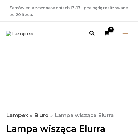
Przejdź
Zamówienia złożone w dniach 13–17 lipca będą realizowane
do
po 20 lipca.
treści
Szukaj
Zakres
ilość
Lampa
Cen:
wisząca
Od
Elurra
79,00 Zł
Do
109,00 Zł
Lampex
»
Biuro
»
Lampa wisząca Elurra
Lampa wisząca Elurra