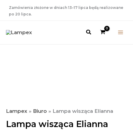
Przejdź
Zamówienia złożone w dniach 13–17 lipca będą realizowane
do
po 20 lipca.
treści
Szukaj
Zakres
ilość
Lampa
Cen:
wisząca
Od
Elianna
59,00 Zł
Do
89,00 Zł
Lampex
»
Biuro
»
Lampa wisząca Elianna
Lampa wisząca Elianna