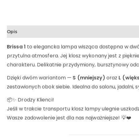
Opis
Brissa 1
to elegancka lampa wisząca dostępna w dwóch
przytulna atmosfera. Jej klosz wykonany jest z pięk
charakteru. Delikatnie przydymiony, bursztynowy od
Dzięki dwóm wariantom —
S (mniejszy)
oraz
L (więk
zestawionych obok siebie. Idealna do salonu, jadalni,
📦✨ Drodzy Klienci!
Jeśli w trakcie transportu klosz lampy ulegnie uszk
Wasze zadowolenie jest dla nas najważniejsze! 💡❤️