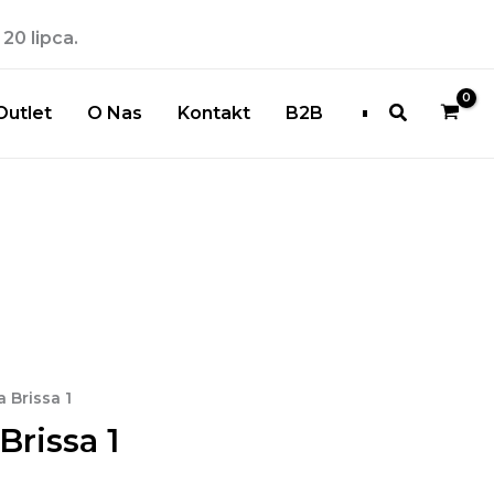
20 lipca.
Szukaj
Outlet
O Nas
Kontakt
B2B
res
 Brissa 1
rissa 1
: