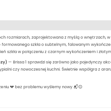
 rozmiarach, zaprojektowana z myślą o wnętrzach, w któ
nie formowanego szkła o subtelnym, falowanym wykończeni
cień szkła w połączeniu z czarnym wykończeniem i zło
szy)
— Brissa 1 sprawdzi się zarówno jako pojedynczy akce
 sypialni czy nowoczesnej kuchni. Świetnie współgra z ara
odzeniu 💔 bez problemu wyślemy nowy 📬😊