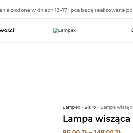
ia złożone w dniach 13–17 lipca będą realizowane po 
wości
ilość
Zak
Lampex
»
Biuro
»
Lampa wisząca
Lampa
Lampa wisząca B
Cen
wisząca
Od
Brissa
85,00
Zł
–
149,00
Zł