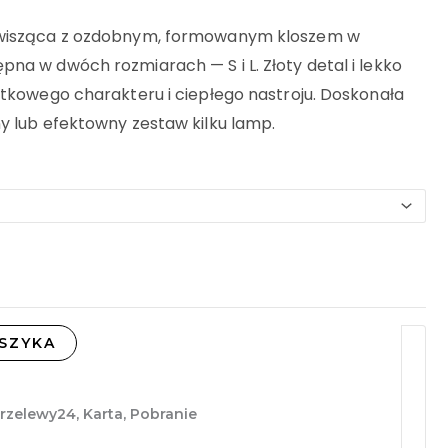
0 Zł
wisząca z ozdobnym, formowanym kloszem w
na w dwóch rozmiarach — S i L. Złoty detal i lekko
ątkowego charakteru i ciepłego nastroju. Doskonała
00 Zł
y lub efektowny zestaw kilku lamp.
SZYKA
Przelewy24, Karta, Pobranie