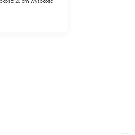
rokość: 26 cm Wysokość
IE
lna
i:
Zł.
Lampa wisząca Itaka
109,00
Zł