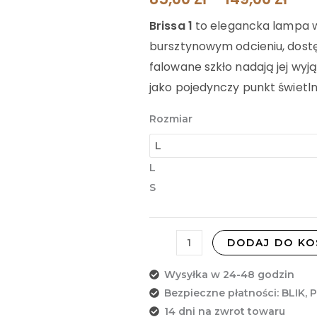
1
85,0
Brissa 1
to elegancka lampa 
bursztynowym odcieniu, dostęp
Do
falowane szkło nadają jej wyj
149,
jako pojedynczy punkt świetln
Rozmiar
L
S
DODAJ DO KO
Wysyłka w 24-48 godzin
Bezpieczne płatności: BLIK, 
14 dni na zwrot towaru