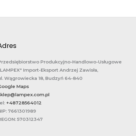
Adres
Przedsiębiorstwo Produkcyjno-Handlowo-Usługowe
„LAMPEX" Import-Eksport Andrzej Zawisła,
ul. Wągrowiecka 18, Budzyń 64-840
Google Maps
sklep@lampex.com.pl
el:
+48728564012
NIP:
7661301989
REGON:
570312347