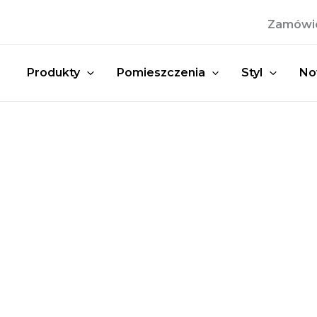
Przejdź
Zamówien
do
treści
Produkty
Pomieszczenia
Styl
No