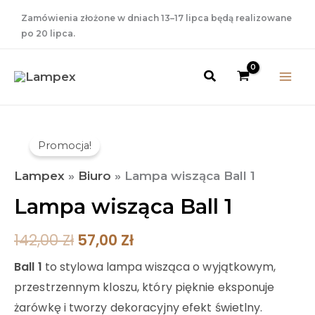
Przejdź
Zamówienia złożone w dniach 13–17 lipca będą realizowane
do
po 20 lipca.
treści
Szukaj
Pierwotna
Aktualna
ilość
Promocja!
Lampa
Cena
Cena
wisząca
Lampex
»
Biuro
»
Lampa wisząca Ball 1
Wynosiła:
Wynosi:
Ball
Lampa wisząca Ball 1
142,00 Zł.
57,00 Zł.
1
142,00
Zł
57,00
Zł
Ball 1
to stylowa lampa wisząca o wyjątkowym,
przestrzennym kloszu, który pięknie eksponuje
żarówkę i tworzy dekoracyjny efekt świetlny.