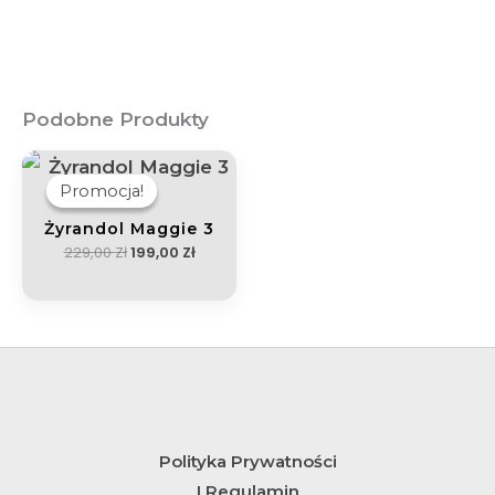
Podobne Produkty
Pierwotna
Aktualna
Cena
Cena
Wynosiła:
Wynosi:
Promocja!
Promocja!
229,00 Zł.
199,00 Zł.
Żyrandol Maggie 3
229,00
Zł
199,00
Zł
Polityka Prywatności
I Regulamin