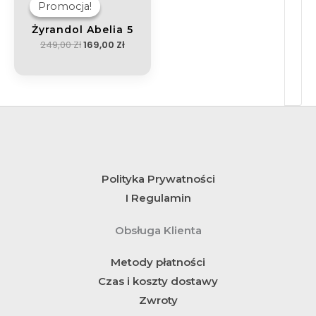
Wynosiła:
Wynosi:
Promocja!
Promocja!
249,00 Zł.
169,00 Zł.
Żyrandol Abelia 5
249,00
Zł
169,00
Zł
Polityka Prywatności
I Regulamin
Obsługa Klienta
Metody płatności
Czas i koszty dostawy
Zwroty