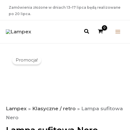
Przejdź
Zamówienia złożone w dniach 13–17 lipca będą realizowane
do
po 20 lipca.
treści
Szukaj
Pierwotna
Aktualna
ilość
Promocja!
Lampa
Cena
Cena
sufitowa
Wynosiła:
Wynosi:
Nero
71,00 Zł.
29,00 Zł.
Lampex
»
Klasyczne / retro
»
Lampa sufitowa
Nero