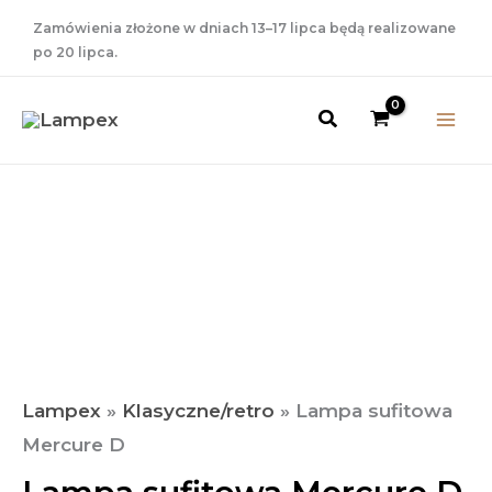
Przejdź
Zamówienia złożone w dniach 13–17 lipca będą realizowane
do
po 20 lipca.
treści
Szukaj
ilość
Lampa
sufitowa
Mercure
D
Lampex
»
Klasyczne/retro
»
Lampa sufitowa
Mercure D