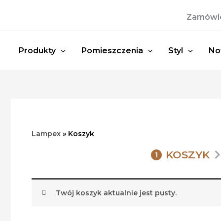
Przejdź
Zamówien
do
treści
Produkty
Pomieszczenia
Styl
No
Lampex
»
Koszyk
KOSZYK
1
Twój koszyk aktualnie jest pusty.