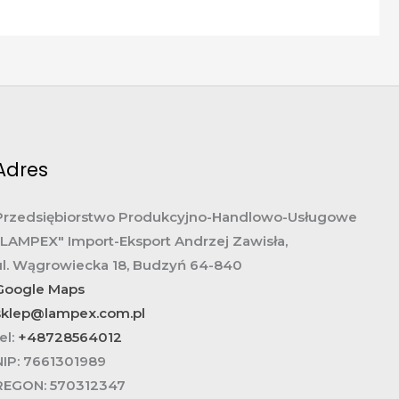
Adres
Przedsiębiorstwo Produkcyjno-Handlowo-Usługowe
„LAMPEX" Import-Eksport Andrzej Zawisła,
ul. Wągrowiecka 18, Budzyń 64-840
Google Maps
sklep@lampex.com.pl
el:
+48728564012
NIP:
7661301989
REGON:
570312347