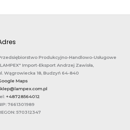
Adres
Przedsiębiorstwo Produkcyjno-Handlowo-Usługowe
„LAMPEX" Import-Eksport Andrzej Zawisła,
ul. Wągrowiecka 18, Budzyń 64-840
Google Maps
sklep@lampex.com.pl
el:
+48728564012
NIP:
7661301989
REGON:
570312347