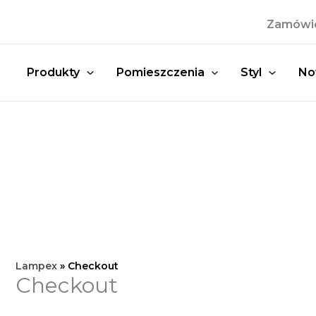
Przejdź
Zamówien
do
treści
Produkty
Pomieszczenia
Styl
No
Lampex
»
Checkout
Checkout