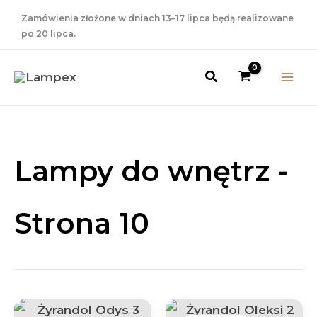
Przejdź
Zamówienia złożone w dniach 13–17 lipca będą realizowane
do
po 20 lipca.
treści
Szukaj
Lampy do wnętrz -
Strona 10
Pierwotna
Aktualn
cena
cena