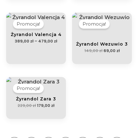
Zakres
Pierwotna
Aktualn
cen:
cena
cena
od
wynosiła:
wynosi:
Promocja!
Promocja!
389,00 zł
149,00 zł.
69,00 zł.
do
479,00 zł
Żyrandol Valencja 4
389,00
zł
–
479,00
zł
Żyrandol Wezuwio 3
149,00
zł
69,00
zł
Pierwotna
Aktualna
cena
cena
wynosiła:
wynosi:
Promocja!
229,00 zł.
179,00 zł.
Żyrandol Zara 3
229,00
zł
179,00
zł