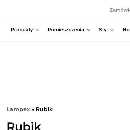
Przejdź
Zamówien
do
treści
Produkty
Pomieszczenia
Styl
No
Lampex
»
Rubik
Rubik