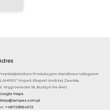
Adres
Przedsiębiorstwo Produkcyjno-Handlowo-Usługowe
„LAMPEX" Import-Eksport Andrzej Zawisła,
ul. Wągrowiecka 18, Budzyń 64-840
Google Maps
sklep@lampex.com.pl
el:
+48728564012