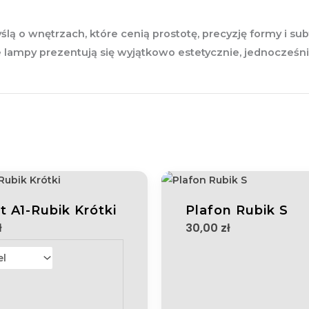
lą o wnętrzach, które cenią prostotę, precyzję formy i su
, że lampy prezentują się wyjątkowo estetycznie, jednocz
t A1-Rubik Krótki
Plafon Rubik S
ł
30,00
zł